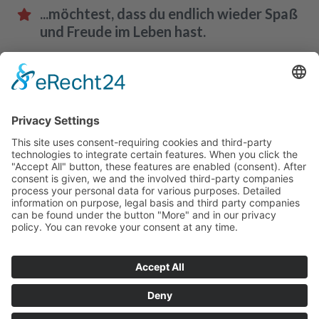
...möchtest, dass du endlich wieder Spaß
und Freude im Leben hast.
Damit du das Leben hast, das du dir immer
erträumt hast.
Ja, ich will endlich
mein Leben leben